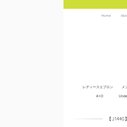
Home
Abo
レディースエプロン
メ
A+O
Unde
【J14