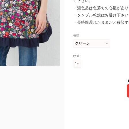
て下さい。
・濃色品は色落ちの心配があり
・タンブル乾燥はお避け下さい
・長時間濡れたままだと移染す
種類
数量
I