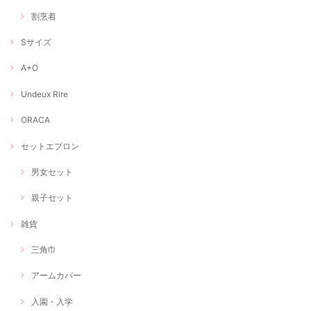
割烹着
Sサイズ
A+O
Undeux Rire
ORACA
セットエプロン
男女セット
親子セット
雑貨
三角巾
アームカバー
入園・入学