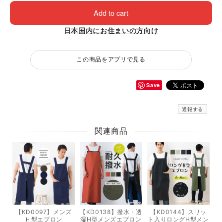
Add to cart
日本国内にお住まいの方向け
この商品をアプリで見る
Save
通報する
関連商品
【KD0097】メンズ
【KD0138】撥水・透
【KD0144】スリッ
Ｈ型エプロン
湿H型メンズエプロン
ト入りロングH型メン