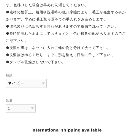
す。色移りした場合は早めに洗濯してください。
●素材の性質上、着用や洗濯時の強い摩擦により、毛玉が発生する事が
あります。早めに毛玉取り器等での手入れをお進めします。
●濃色製品は色落ちする恐れがありますので単独で洗って下さい。
●長時間濡れたままにしておきますと、色が移る心配がありますのでご
注意下さい。
●洗濯の際は、ネットに入れて他の物と分けて洗って下さい。
●洗濯後はゆるく絞り、すぐに形を整えて日陰に干して下さい 。
●タンブル乾燥はしないで下さい。
種類
数量
International shipping available