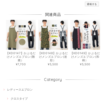
通報する
関連商品
【KD0147】かぶるだ
【KD0148】かぶるだ
【KD0149】かぶるだ
けメンズエプロン(難
けメンズエプロン(迷
けメンズエプロン(和
燃）
彩）
柄）
¥7,700
¥5,500
¥5,500
Category
レディースエプロン
クロスタイプ