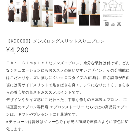
【KD0069】メンズロングスリット入りエプロン
¥4,290
Ｔｈｅ Ｓｉｍｐｌｅ！なメンズエプロン。余分な装飾は付けず、どん
なシチュエーションにもおススメの使いやすいデザイン。その分機能に
はこだわりを。ズレ落ちにくいクロスタイプの肩紐は、長さ調節が自由
裾には両サイドスリットで足さばきを良く。シワになりにくく、さらさ
らの着心地の良さもおススメポイントです。
デザインやサイズ感にこだわった、丁寧な作りの日本製エプロン。 工
場直営のエプロン専門店 エプロンストーリー ならではの高品質エプロ
ンは、ギフトやプレゼントにも最適です。
※チャコールは普段はグレー色ですが光の加減で画像のように茶色に変
化します。