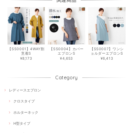
関連商品
【SS0001】4WAY割
【SS0004】カバー
【SS0007】ワンシ
烹着S
エプロンS
ョルダーエプロンS
¥8,173
¥4,653
¥6,413
Category
レディースエプロン
クロスタイプ
ホルターネック
H型タイプ