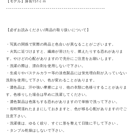
【モデル】身長151ｃｍ
--------------------------------------------------
【必ずお読みください/商品の取り扱いについて】
・写真の関係で実際の商品と色合いが異なることがございます。
・火気に近づけますと、繊維が溶けたり、燃えたりする恐れがありま
す。やけどの心配がありますので充分にご注意をお願いします。
・洗濯の際は、漂白剤を使用しないで下さい。
・生成りやパステルカラー等の淡色製品には蛍光増白剤が入っていない
洗剤を使用して下さい。色が変わることがあります。
・濃色品は、汗や強い摩擦により、他の衣類に色移りすることがありま
す。色移りした場合は早めに洗濯してください。
・濃色製品は色落ちする恐れがありますので単独で洗って下さい。
・長時間濡れたままにしておきますと、色が移る心配がありますのでご
注意下さい。
・洗濯後は、ゆるく絞り、すぐに形を整えて日陰に干して下さい 。
・タンブル乾燥はしないで下さい。