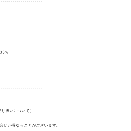
----------------------
35％
----------------------
取り扱いについて】
合いが異なることがございます。