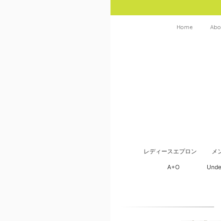
Home
Abo
レディースエプロン
メ
A+O
Unde