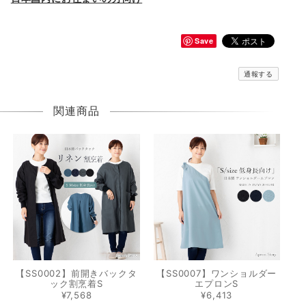
Save
通報する
関連商品
【SS0002】前開きバックタ
【SS0007】ワンショルダー
ック割烹着S
エプロンS
¥7,568
¥6,413