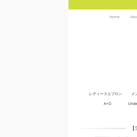
Home
Abo
レディースエプロン
メ
A+O
Unde
【