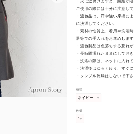
・火に近付けますと、繊維が溶
ご使用の際には十分に注意して
・濃色品は、汗や強い摩擦によ
に洗濯してください。
・素材の性質上、着用や洗濯時
器等での手入れをお進めします
・濃色製品は色落ちする恐れが
・長時間濡れたままにしておき
・洗濯の際は、ネットに入れて
・洗濯後はゆるく絞り、すぐに
・タンブル乾燥はしないで下さ
種類
数量