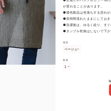
●生成りやパステルカラー等の
が変わることがあります。
●濃色製品は色落ちする恐れが
●長時間濡れたままにしておき
●洗濯後は、ゆるく絞り、すぐ
●タンブル乾燥はしないで下さ
種類
数量
I