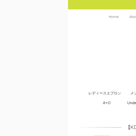
Home
Abo
レディースエプロン
メ
A+O
Unde
【K