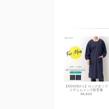
【KD0092-L】ロング丈ソフ
トデニムメンズ割烹着
¥6,600