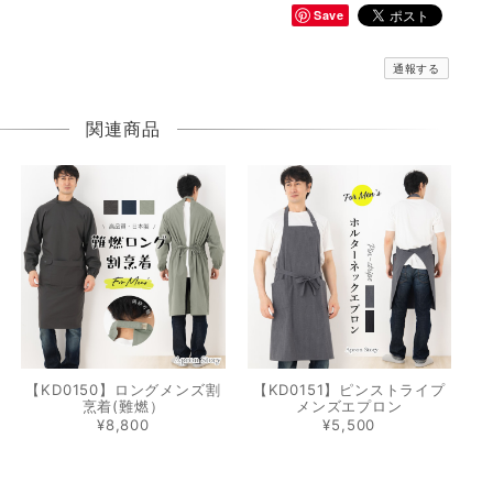
Save
通報する
関連商品
【KD0150】ロングメンズ割
【KD0151】ピンストライプ
烹着(難燃）
メンズエプロン
¥8,800
¥5,500