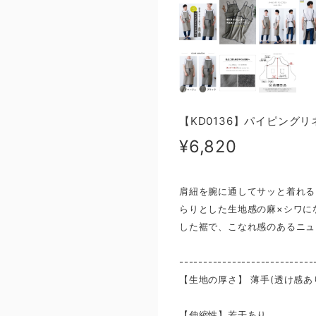
【KD0136】パイピング
¥6,820
肩紐を腕に通してサッと着れる
らりとした生地感の麻×シワに
した裾で、こなれ感のあるニュ
----------------------------
【生地の厚さ】 ​薄手(透け感あ
【伸縮性】若干あり