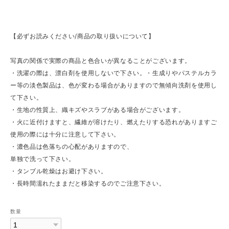
【必ずお読みください/商品の取り扱いについて】
写真の関係で実際の商品と色合いが異なることがございます。
・洗濯の際は、漂白剤を使用しないで下さい。・生成りやパステルカラ
ー等の淡色製品は、色が変わる場合がありますので無傾向洗剤を使用し
て下さい。
・生地の性質上、織キズやスラブがある場合がございます。
・火に近付けますと、繊維が溶けたり、燃えたりする恐れがありますご
使用の際には十分に注意して下さい。
・濃色品は色落ちの心配がありますので、
単独で洗って下さい。
・タンブル乾燥はお避け下さい。
・長時間濡れたままだと移染するのでご注意下さい。
数量