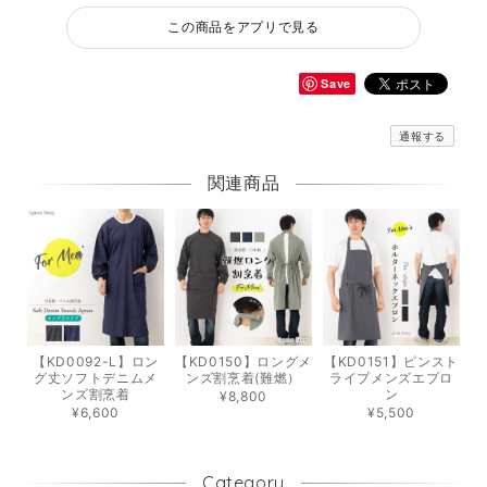
この商品をアプリで見る
Save
通報する
関連商品
【KD0092-L】ロン
【KD0150】ロングメ
【KD0151】ピンスト
グ丈ソフトデニムメ
ンズ割烹着(難燃）
ライプメンズエプロ
ンズ割烹着
ン
¥8,800
¥6,600
¥5,500
Category