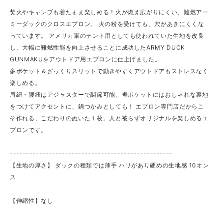
焚火やキャンプも着たまま楽しめる！火が燃え広がりにくい、難燃アー
ミーダックのクロスエプロン。 火の粉を受けても、穴があきにくくな
っています。 アメリカ軍のテント用としても使われていた生地を改良
し、大幅に難燃性能を向上させることに成功したARMY DUCK
GUNMAKUをアウトドア用エプロンに仕上げました。
多ポケット＆ざっくりスリットで動きやすくアウトドアもストレスなく
楽しめる。
肩紐・腰紐はアジャスターで調節可能。裾ポケットにはおしゃれな裏地
をつけてアクセントに、鍋つかみとしても！ エプロン専門店だからこ
そ作れる、こだわりのぬいた１枚。人と被らずオリジナルを楽しめるエ
プロンです。
--------------------------------------------------
【生地の厚さ】 ダックの種類では薄手 ハリがあり硬めの生地感 10オン
ス
【伸縮性】なし