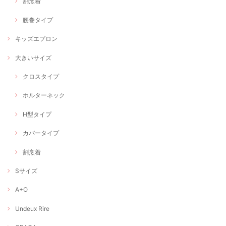
割烹着
腰巻タイプ
キッズエプロン
大きいサイズ
クロスタイプ
ホルターネック
H型タイプ
カバータイプ
割烹着
Sサイズ
A+O
Undeux Rire