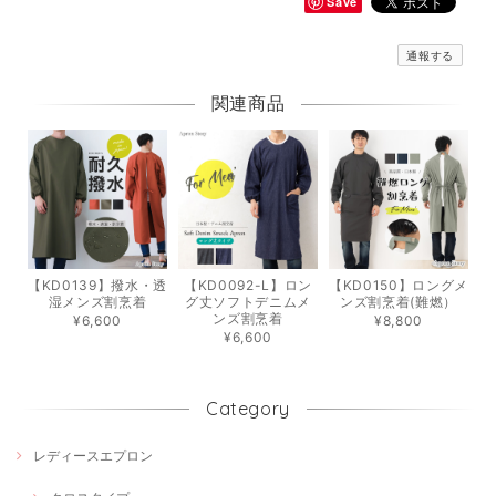
Save
通報する
関連商品
【KD0139】撥水・透
【KD0092-L】ロン
【KD0150】ロングメ
湿メンズ割烹着
グ丈ソフトデニムメ
ンズ割烹着(難燃）
ンズ割烹着
¥6,600
¥8,800
¥6,600
Category
レディースエプロン