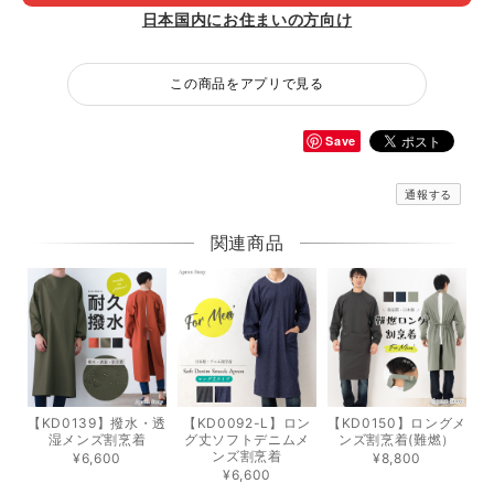
日本国内にお住まいの方向け
この商品をアプリで見る
Save
通報する
関連商品
【KD0139】撥水・透
【KD0092-L】ロン
【KD0150】ロングメ
湿メンズ割烹着
グ丈ソフトデニムメ
ンズ割烹着(難燃）
ンズ割烹着
¥6,600
¥8,800
¥6,600