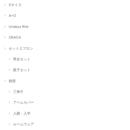
Sサイズ
A+O
Undeux Rire
ORACA
セットエプロン
男女セット
親子セット
雑貨
三角巾
アームカバー
入園・入学
ルームウェア