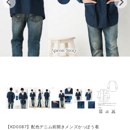
【KD0087】配色デニム前開きメンズかっぽう着